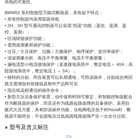
供电的可靠性。
BMW50 系列智能型万能式断路器，具有如下特点：
• 所有控制器均采用双路供电
• 2H、3H 型可通讯控制器可以实现“四遥”功能（遥信、遥调、遥
控、遥测）；
• 区域联锁保护功能；
• 需用值测量和保护功能；
• 过压／欠压保护、过频／欠频保护、相序保护、逆功率保护；
• 谐波测量分析、电压不平衡测量、电流不平衡测量；
• 漏电流型小电流接地保护（直接接地系统中，整定电流＞ 40A；高
阻接地系统中，整定电流 1 ～ 5A）；
• 独特的分励、闭合装置可以长期通电，可防误操作，分励或合闸回
路无需增加外部接线及附件产品即可实
• 现总线远程通信的操作命令；
• 新型欠压后备保护装置，动作值和时间可整定，和智能控制器配合
作为断路器的保护，而且还作为线路短路故障的后备保护。采用自
吸式欠压方案，具有防误操作功能，当电网电压低于80%Ue时，断
路器不能闭合，不会因电压过低或因线路故障产生一次合分过程。
● 型号及含义标注